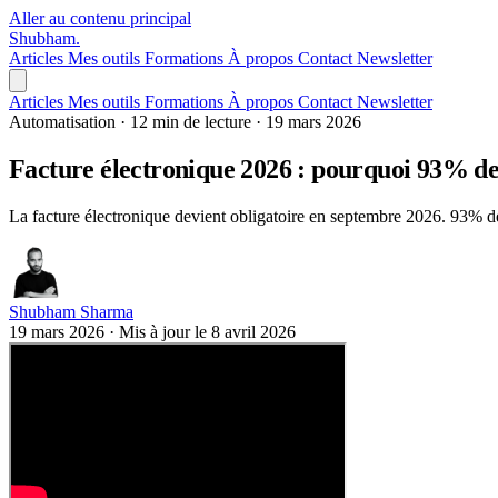
Aller au contenu principal
Shubham
.
Articles
Mes outils
Formations
À propos
Contact
Newsletter
Articles
Mes outils
Formations
À propos
Contact
Newsletter
Automatisation
·
12 min de lecture
·
19 mars 2026
Facture électronique 2026 : pourquoi 93% des
La facture électronique devient obligatoire en septembre 2026. 93% de
Shubham Sharma
19 mars 2026
·
Mis à jour le
8 avril 2026