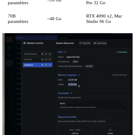
paramètres
Pro 32 Go
70B
RTX 4090 x2, Mac
~48 Go
paramètres
Studio 96 Go