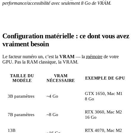
performance/accessibilité avec seulement 8 Go de VRAM.
Configuration matérielle : ce dont vous avez
vraiment besoin
Le facteur numéro un, c’est la
VRAM
— la
mémoire
de votre
GPU. Pas la RAM classique, la VRAM.
TAILLE DU
VRAM
EXEMPLE DE GPU
MODÈLE
NÉCESSAIRE
GTX 1650, Mac M1
3B paramètres
~4 Go
8 Go
RTX 3060, Mac M2
7B paramètres
~8 Go
16 Go
13B
RTX 4070, Mac M2
~16 Go