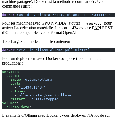
machine partagée), Docker est la méthode recommandée. Une
commande suffit :
docker
 run
 -d
 -v
 ollama:/root/.ollama
 -p
 11434:11434
 --
Pour les machines avec GPU NVIDIA, ajoutez
pour
--gpus=all
activer l’accélération matérielle. Le port 11434 expose l’
API
REST
d’Ollama, compatible avec le format OpenAI.
Téléchargez un modèle dans le conteneur :
docker
 exec
 -it
 ollama
 ollama
 pull
 mistral
Pour un déploiement avec Docker Compose (recommandé en
production) :
services
:
  ollama
:
    image
: 
ollama/ollama
    ports
:
      - 
"11434:11434"
    volumes
:
      - 
ollama_data:/root/.ollama
    restart
: 
unless-stopped
volumes
:
  ollama_data
:
L’avantage d’Ollama avec Docker : vous déployez l’IA locale sur