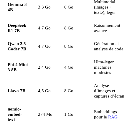
Multimodal
Gemma 3
3,3 Go
6 Go
(images +
4B
texte), léger
DeepSeek
Raisonnement
4,7 Go
8 Go
R1 7B
avancé
Qwen 2.5
Génération et
4,7 Go
8 Go
Coder 7B
analyse de code
Ultra-léger,
Phi-4 Mini
2,4 Go
4 Go
machines
3.8B
modestes
Analyse
Llava 7B
4,5 Go
8 Go
d’images et
captures d’écran
nomic-
Embeddings
embed-
274 Mo
1 Go
pour le
RAG
text