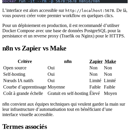
docker
 run
 -it
 --rm
 -p
 5678:5678
 n8nio/n8n
L’interface est alors accessible sur
. De là,
http://localhost:5678
vous pouvez créer votre premier workflow en quelques clics.
Pour un déploiement en production, il est recommandé d’utiliser
Docker Compose avec une base de données PostgreSQL pour la
persistance et un reverse proxy (Traefik ou Nginx) pour le HTTPS.
n8n vs Zapier vs Make
Critère
n8n
Zapier
Make
Open source
Oui
Non
Non
Self-hosting
Oui
Non
Non
Nœuds IA natifs
Oui
Limité
Limité
Courbe d’apprentissage
Moyenne
Faible
Faible
Coût à grande échelle
Gratuit en self-hosting
Élevé
Moyen
n8n convient aux équipes techniques qui veulent garder la main sur
leur infrastructure d’automatisation tout en bénéficiant d’une
interface visuelle accessible.
Termes associés