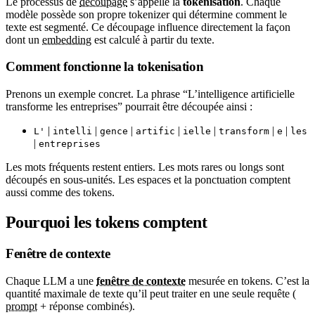
Le processus de
découpage
s’appelle la
tokenisation
. Chaque
modèle possède son propre tokenizer qui détermine comment le
texte est segmenté. Ce découpage influence directement la façon
dont un
embedding
est calculé à partir du texte.
Comment fonctionne la tokenisation
Prenons un exemple concret. La phrase “L’intelligence artificielle
transforme les entreprises” pourrait être découpée ainsi :
|
|
|
|
|
|
|
L'
intelli
gence
artific
ielle
transform
e
les
|
entreprises
Les mots fréquents restent entiers. Les mots rares ou longs sont
découpés en sous-unités. Les espaces et la ponctuation comptent
aussi comme des tokens.
Pourquoi les tokens comptent
Fenêtre de contexte
Chaque LLM a une
fenêtre de contexte
mesurée en tokens. C’est la
quantité maximale de texte qu’il peut traiter en une seule requête (
prompt
+ réponse combinés).