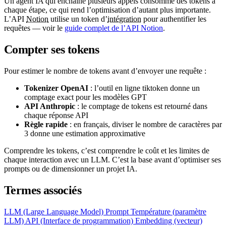
Un agent IA qui enchaîne plusieurs appels consomme des tokens à
chaque étape, ce qui rend l’optimisation d’autant plus importante.
L’API
Notion
utilise un token d’
intégration
pour authentifier les
requêtes — voir le
guide complet de l’API Notion
.
Compter ses tokens
Pour estimer le nombre de tokens avant d’envoyer une requête :
Tokenizer OpenAI
: l’outil en ligne tiktoken donne un
comptage exact pour les modèles GPT
API Anthropic
: le comptage de tokens est retourné dans
chaque réponse API
Règle rapide
: en français, diviser le nombre de caractères par
3 donne une estimation approximative
Comprendre les tokens, c’est comprendre le coût et les limites de
chaque interaction avec un LLM. C’est la base avant d’optimiser ses
prompts ou de dimensionner un projet IA.
Termes associés
LLM (Large Language Model)
Prompt
Température (paramètre
LLM)
API (Interface de programmation)
Embedding (vecteur)