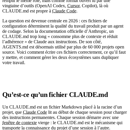
remplit le même rôle, mais comme format ouvert lu par une
vingtaine d’outils (OpenAI Codex,
Cursor
, Copilot), là où
CLAUDE.md est propre à
Claude Code
.
La question est devenue centrale en 2026 : ces fichiers de
configuration déterminent la qualité du travail produit par un agent
de codage. Selon la documentation officielle d’Anthropic, un
CLAUDE.md trop long « consomme plus de contexte et réduit
l’adhérence » de Claude aux instructions. De son côté,
AGENTS.md est désormais utilisé par plus de 60 000 projets open
source. Voici comment écrire ces fichiers correctement, ce qu’il faut
y mettre, et comment gérer les deux écosystèmes sans dupliquer
votre travail.
Qu’est-ce qu’un fichier CLAUDE.md
Un CLAUDE.md est un fichier Markdown placé à la racine d’un
projet, que
Claude Code
lit au début de chaque session pour charger
des instructions permanentes. Chaque session démarre avec une
fenêtre de contexte
vierge : le CLAUDE.md est le mécanisme qui
transporte la connaissance du projet d’une session à l’autre.