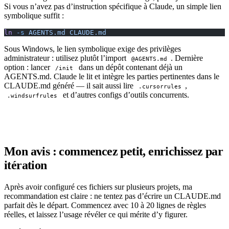
Si vous n’avez pas d’instruction spécifique à Claude, un simple lien
symbolique suffit :
ln
 -s
 AGENTS.md
 CLAUDE.md
Sous Windows, le lien symbolique exige des privilèges
administrateur : utilisez plutôt l’import
. Dernière
@AGENTS.md
option : lancer
dans un dépôt contenant déjà un
/init
AGENTS.md. Claude le lit et intègre les parties pertinentes dans le
CLAUDE.md généré — il sait aussi lire
,
.cursorrules
et d’autres configs d’outils concurrents.
.windsurfrules
Mon avis : commencez petit, enrichissez par
itération
Après avoir configuré ces fichiers sur plusieurs projets, ma
recommandation est claire : ne tentez pas d’écrire un CLAUDE.md
parfait dès le départ. Commencez avec 10 à 20 lignes de règles
réelles, et laissez l’usage révéler ce qui mérite d’y figurer.