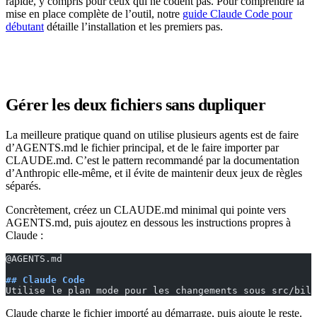
rapide, y compris pour ceux qui ne codent pas. Pour comprendre la
mise en place complète de l’outil, notre
guide Claude Code pour
débutant
détaille l’installation et les premiers pas.
Gérer les deux fichiers sans dupliquer
La meilleure pratique quand on utilise plusieurs agents est de faire
d’AGENTS.md le fichier principal, et de le faire importer par
CLAUDE.md. C’est le pattern recommandé par la documentation
d’Anthropic elle-même, et il évite de maintenir deux jeux de règles
séparés.
Concrètement, créez un CLAUDE.md minimal qui pointe vers
AGENTS.md, puis ajoutez en dessous les instructions propres à
Claude :
@AGENTS.md
## Claude Code
Utilise le plan mode pour les changements sous src/bill
Claude charge le fichier importé au démarrage, puis ajoute le reste.