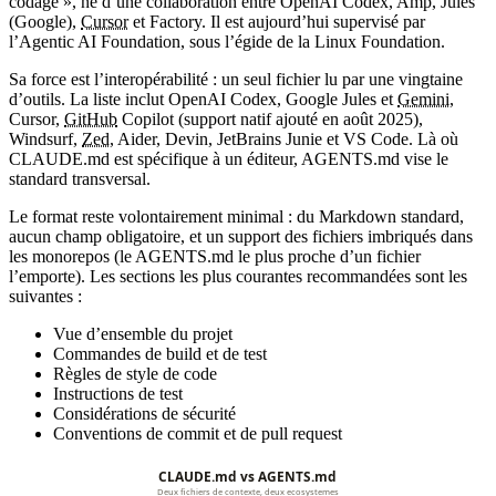
codage », né d’une collaboration entre OpenAI Codex, Amp, Jules
(Google),
Cursor
et Factory. Il est aujourd’hui supervisé par
l’Agentic AI Foundation, sous l’égide de la Linux Foundation.
Sa force est l’interopérabilité : un seul fichier lu par une vingtaine
d’outils. La liste inclut OpenAI Codex, Google Jules et
Gemini
,
Cursor,
GitHub
Copilot (support natif ajouté en août 2025),
Windsurf,
Zed
, Aider, Devin, JetBrains Junie et VS Code. Là où
CLAUDE.md est spécifique à un éditeur, AGENTS.md vise le
standard transversal.
Le format reste volontairement minimal : du Markdown standard,
aucun champ obligatoire, et un support des fichiers imbriqués dans
les monorepos (le AGENTS.md le plus proche d’un fichier
l’emporte). Les sections les plus courantes recommandées sont les
suivantes :
Vue d’ensemble du projet
Commandes de build et de test
Règles de style de code
Instructions de test
Considérations de sécurité
Conventions de commit et de pull request