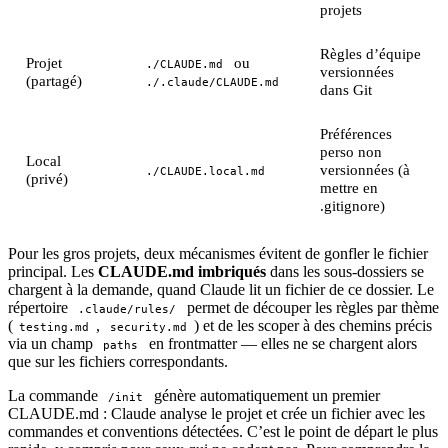
projets
Règles d’équipe
Projet
ou
./CLAUDE.md
versionnées
(partagé)
./.claude/CLAUDE.md
dans Git
Préférences
perso non
Local
versionnées (à
./CLAUDE.local.md
(privé)
mettre en
.gitignore)
Pour les gros projets, deux mécanismes évitent de gonfler le fichier
principal. Les
CLAUDE.md imbriqués
dans les sous-dossiers se
chargent à la demande, quand Claude lit un fichier de ce dossier. Le
répertoire
permet de découper les règles par thème
.claude/rules/
(
,
) et de les scoper à des chemins précis
testing.md
security.md
via un champ
en frontmatter — elles ne se chargent alors
paths
que sur les fichiers correspondants.
La commande
génère automatiquement un premier
/init
CLAUDE.md : Claude analyse le projet et crée un fichier avec les
commandes et conventions détectées. C’est le point de départ le plus